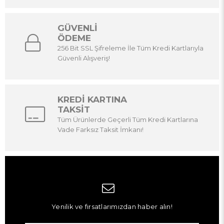
GÜVENLİ
ÖDEME
256 Bit SSL Şifreleme İle Tüm Kredi Kartlarıyla
Güvenli Alışveriş!
KREDİ KARTINA
TAKSİT
Tüm Ürünlerde Geçerli Tüm Kredi Kartlarına
Vade Farksız Taksit İmkanı!
Yenilik ve fırsatlarımızdan haber alın!