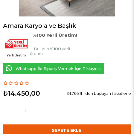
Amara Karyola ve Başlık
%100 Yerli Üretim!
-Bu ürün
%100
yerli
üretim!
Whatsapp İle Sipariş Vermek İçin Tıklayınız
₺14.450,00
₺1.766,11
`den başlayan taksitlerle