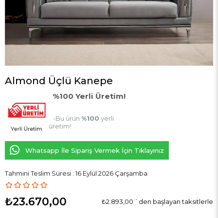
Almond Üçlü Kanepe
%100 Yerli Üretim!
-Bu ürün
%100
yerli
üretim!
Whatsapp İle Sipariş Vermek İçin Tıklayınız
Tahmini Teslim Süresi
:
16 Eylül 2026 Çarşamba
₺23.670,00
₺2.893,00
`den başlayan taksitlerle