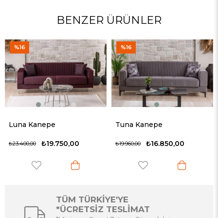
BENZER ÜRÜNLER
%16
%16
Luna Kanepe
Tuna Kanepe
₺19.750,00
₺16.850,00
₺23.400,00
₺19.960,00
TÜM TÜRKİYE'YE
*ÜCRETSİZ TESLİMAT