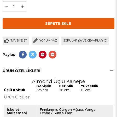
TAVSIYE ET
YORUM YAZ
SORULAR (0) VE CEVAPLAR (0)
Paylaş
ÜRÜN ÖZELLIKLERI
Almond Üçlü Kanepe
Genişlik
Derinlik
Yükseklik
Üçlü Koltuk
225 cm
86 cm
81 cm
Ürün Ölçüleri
İskelet
Fırınlanmış Gürgen Ağacı
Yonga
Malzemesi
Levha / Sunta Lam