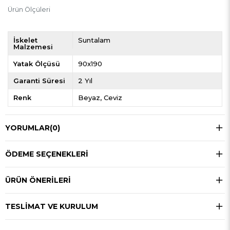
Ürün Ölçüleri
İskelet
Suntalam
Malzemesi
Yatak Ölçüsü
90x190
Garanti Süresi
2 Yıl
Renk
Beyaz
Ceviz
YORUMLAR
(0)
ÖDEME SEÇENEKLERI
ÜRÜN ÖNERILERI
TESLIMAT VE KURULUM