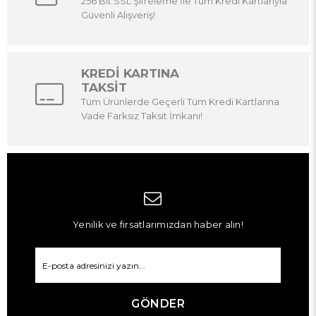
256 Bit SSL Şifreleme İle Tüm Kredi Kartlarıyla
Güvenli Alışveriş!
KREDİ KARTINA
TAKSİT
Tüm Ürünlerde Geçerli Tüm Kredi Kartlarına
Vade Farksız Taksit İmkanı!
Yenilik ve fırsatlarımızdan haber alın!
GÖNDER