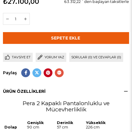
₺27.100,00
₺3.312,22
`den başlayan taksitlerle
TAVSIYE ET
YORUM YAZ
SORULAR (0) VE CEVAPLAR (0)
Paylaş
ÜRÜN ÖZELLIKLERI
Pera 2 Kapaklı Pantalonluklu ve
Mücevherliklik
Genişlik
Derinlik
Yükseklik
Dolap
90 cm
57 cm
226 cm