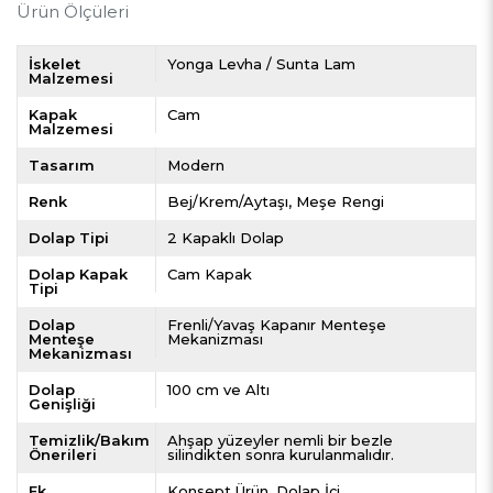
Ürün Ölçüleri
İskelet
Yonga Levha / Sunta Lam
Malzemesi
Kapak
Cam
Malzemesi
Tasarım
Modern
Renk
Bej/Krem/Aytaşı
Meşe Rengi
Dolap Tipi
2 Kapaklı Dolap
Dolap Kapak
Cam Kapak
Tipi
Dolap
Frenli/Yavaş Kapanır Menteşe
Menteşe
Mekanizması
Mekanizması
Dolap
100 cm ve Altı
Genişliği
Temizlik/Bakım
Ahşap yüzeyler nemli bir bezle
Önerileri
silindikten sonra kurulanmalıdır.
Ek
Konsept Ürün
Dolap İçi