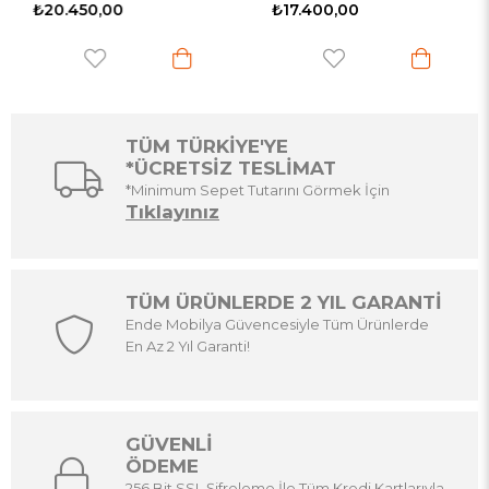
₺20.450,00
₺17.400,00
TÜM TÜRKİYE'YE
*ÜCRETSİZ TESLİMAT
*Minimum Sepet Tutarını Görmek İçin
Tıklayınız
TÜM ÜRÜNLERDE 2 YIL GARANTİ
Ende Mobilya Güvencesiyle Tüm Ürünlerde
En Az 2 Yıl Garanti!
GÜVENLİ
ÖDEME
256 Bit SSL Şifreleme İle Tüm Kredi Kartlarıyla